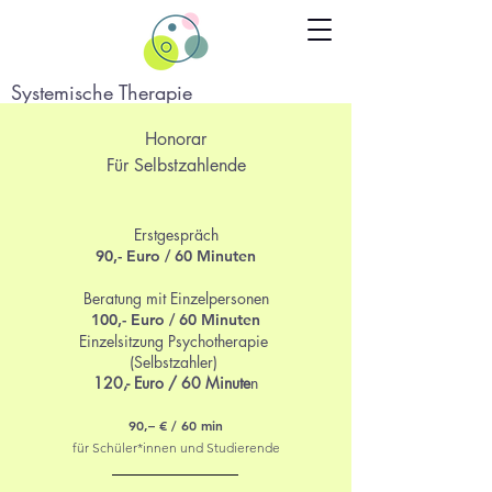
Systemische
Thera
pie
Dr. med Moni
ka Hübschen
Honorar
Für Selbstzahlende
Erstgespräch
90,- Euro / 60 Minuten
Beratung mit E
inzelpersonen
100,- Euro / 6
0
Minuten
Einzelsitzung Psychotherapie
(Selbstzahler)
120,- Euro / 60 Minute
n
90,– €
/
60 min
für Schüler*innen und Studierende