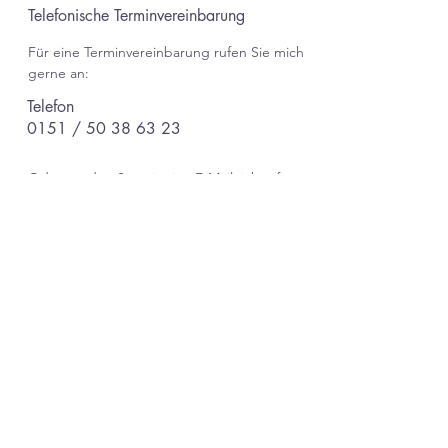
Telefonische Terminvereinbarung
Für eine Terminvereinbarung rufen Sie mich
gerne an:
Telefon
0151 / 50 38 63 23
Oder senden Sie mir eine E-Mail, ich rufe
Sie dann gerne zurück:
E-Mail
kontakt@systemisch
e-therapie-
huebschen.de
Adresse
Systemische Therapie
Dr. med. Monika Hübschen
Breiter Weg 8
53797 Lohmar